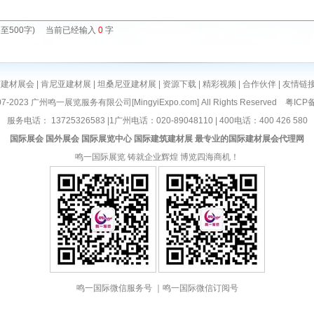
5至500字) 当前已经输入
0
字
南建材展会
|
肯尼亚建材展
|
坦桑尼亚建材展
|
资源下载
|
精彩视频
|
合作伙伴
|
友情链
©2007-2023 广州鸣一展览服务有限公司[
MingyiExpo.com
] All Rights Reserved
粤ICP备
服务电话： 13725326583 |1广州电话：020-89048110 | 400电话：400 426 580
国际展会
国外展会
国际展览中心
国际建筑建材展
最专业的国际建材展会代理网
鸣一国际展览
铸就企业辉煌 博览四海商机！
鸣一国际微信服务号 ｜鸣一国际微信订阅号