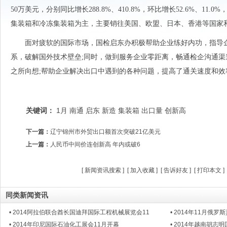
50万美元，分别同比增长288.8%、410.8%，环比增长52.6%、11
集装箱和冷冻集装箱为主，主要销往美国、欧盟、日本、香港等国家
面对疲软的国际市场，国检启东办积极帮助企业练好内功，指导企
系，破解国外技术壁垒;同时，做到服务企业零距离，畅通检企沟通
之所向想;帮助企业解决出口中遇到的各种问题，提高了通关速度和效
关键词：
1月
南通
启东
新造
集装箱
出口量
创新高
下一篇：
辽宁锦州市外贸出口额首次突破21亿美元
上一篇：
人民币中间价连创新高 年内或破6
[
新闻资讯搜索
] [
加入收藏
] [
告诉好友
] [
打印本文
]
同类新闻资讯
• 2014阿拉伯联合酋长国迪拜国际工程机械展览会11
• 2014年11月俄
• 2014年印尼国际石油化工展会11月开幕
• 2014年越南胡志