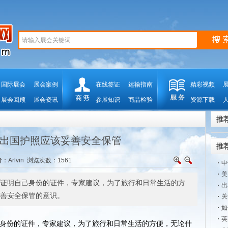
国际展会
展会案例
在线签证
运输指南
精彩视频
展会回顾
展会资讯
参展知识
商品检验
资源下载
推
出国护照应该妥善安全保管
推
：Arlvin 浏览次数：
1561
申
美
证明自己身份的证件，专家建议，为了旅行和日常生活的方
出
善安全保管的意识。
关
如
英
身份的证件，专家建议，为了旅行和日常生活的方便，无论什