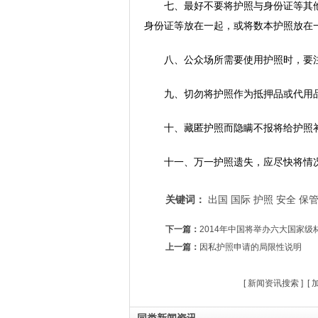
七、最好不要将护照与身份证等其他
身份证等放在一起，或将数本护照放在
八、公众场所需要使用护照时，要注
九、切勿将护照作为抵押品或代用
十、藏匿护照而隐瞒不报将给护照补
十一、万一护照遗失，应尽快将情况
关键词：
出国
国际
护照
安全
保
下一篇：
2014年中国将举办六大国家级
上一篇：
因私护照申请的局限性说明
[
新闻资讯搜索
] [
同类新闻资讯