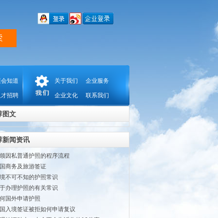
展会知道
关于我们
企业服务
人才招聘
企业文化
联系我们
荐图文
荐新闻资讯
领因私普通护照的程序流程
国商务及旅游签证
境不可不知的护照常识
于办理护照的有关常识
何国外申请护照
国入境签证被拒如何申请复议