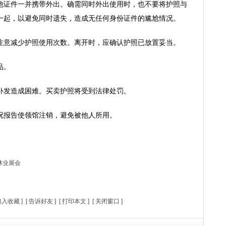
证件一并携带外出。确需同时外出使用时，也不要将护照与
一起，以避免同时遗失，造成无任何身份证件的尴尬情况。
意减少护照使用次数。离开时，应确认护照已放置妥当。
品。
发造成困难。买卖护照将受到法律处罚。
报告使领馆注销，避免被他人所用。
管
林业展会
加入收藏
] [
告诉好友
] [
打印本文
] [
关闭窗口
]