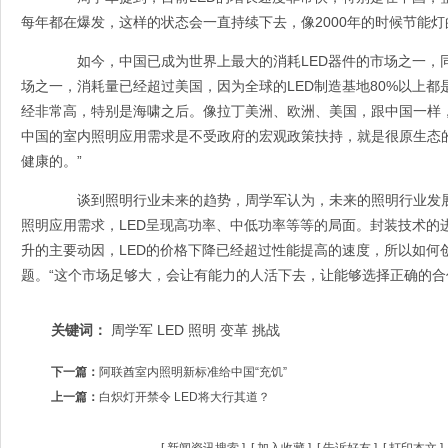
每年都在爆发，这样的状态会一直持续下去，像2000年的时候节能灯
如今，中国已成为世界上最大的消耗LED器件的市场之一，同
场之一，消耗量已经超过美国，因为全球的LED制造基地80%以上都
经非常高，特别是海啸之后。像拉丁美洲、欧洲、美国，跟中国一样
中国的室内照明应用需求是不受政府的宏观政策扶持，就是很原生态
健康的。”
谈到照明行业未来的趋势，周学军认为，未来的照明行业发展
照明应用需求，LED呈现高功率、中低功率等等的局面。封装技术的
升的主要动因，LED的价格下降已经超过性能提高的速度，所以如何
题。“这个市场足够大，会让有能力的人活下去，让能够选择正确的合
关键词：
周学军
LED
照明
变革
挑战
下一篇：
阿联酋室内照明新标准给中国“充饥”
上一篇：
白炽灯开禁令 LED将大行其道？
[
新闻资讯搜索
] [
加入收藏
] [
告诉好友
] [
打印本文
]