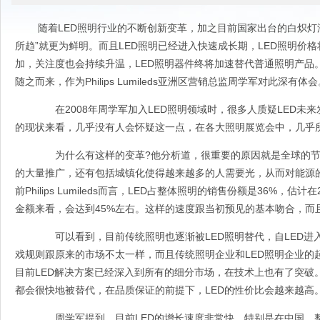
随着LED照明行业的不断创新变革，加之目前国家出台的白炽灯淘
所趋”就更为鲜明。而且LED照明已经进入快速成长期，LED照明价
加，关注度也会持续升温，LED照明器件终将加速替代普通照明产品
随之而来，作为Philips Lumileds亚洲区营销总监周学军对此深有体
在2008年周学军加入LED照明领域时，很多人质疑LED未
的现状来看，几乎没有人会怀疑这一点，在各大照明展览会中，几乎所
为什么有这样的变革?他分析道，很重要的原因就是全球的节能
的大量推广，还有包括城镇化使得越来越多的人需要光，从而对能源
前Philips Lumileds而言，LED占整体照明的销售份额是36%，估
金额来看，会达到45%左右。这样的速度跟当初预见的基本吻合，而
可以看到，目前传统照明也逐渐被LED照明替代，自LED进
戏规则跟原来的市场不太一样，而且传统照明企业和LED照明企业的
目前LED解决方案已经深入到所有的细分市场，在技术上也有了突破。
都会很快地被替代，在品质保证的前提下，LED的性价比会越来越高
周学军提到，目前LED的增长速度非常快，特别是在中国，整