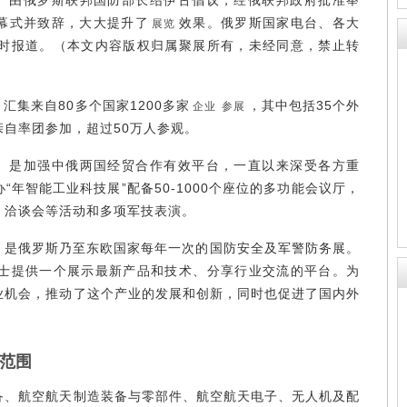
）
由俄罗斯联邦国防部长绍伊古倡议，经俄联邦政府批准举
幕式并致辞，大大提升了
效果。俄罗斯国家电台、各大
展览
时报道。
（本文内容版权归属聚展所有，未经同意，禁止转
）
汇集来自80多个国家1200多家
，其中包括35个外
企业
参展
自率团参加，超过50万人参观。
）
是加强中俄两国经贸合作有效平台，一直以来深受各方重
年智能工业科技展”配备50-1000个座位的多功能会议厅，
、洽谈会等活动和多项军技表演。
）
是俄罗斯乃至东欧国家每年一次的国防安全及军警防务展。
士提供一个展示最新产品和技术、分享行业交流的平台。为
业机会，推动了这个产业的发展和创新，同时也促进了国内外
范围
备、航空航天制造装备与零部件、航空航天电子、无人机及配