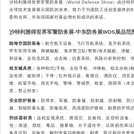
沙特利雅得世界军警防务展（World Defense Show）由
全球技术发展展示国防的未来。致力于为国防工业创造最终的B
委和当局，并加强国家对展会增长和成功的承诺。
沙特利雅得世界军警防务展-中东防务展WDS展品范
陆海空国防装备：
航空航天设备、飞行导航系统、直升机系统
甲车军用车辆、两栖舰船、海岸警卫队/警察/海关舰船、潜艇
和设备、反坦克武器、迫击炮；仿真系统、风险分析和控制、
枪支械具类：
各种制式(手枪、左轮手枪、冲锋枪、狙击步枪)
染色弹、破拆弹）子弹；红外指示器、夜视仪、测距仪、消音
镣、眩晕手电、强光手电、警绳、警戒带、枪套、路障等
（本
意，禁止转发）
安全防护装备：
防弹衣、军服、防暴服、防刺服、防刺靴、防(
服、智能防暴头盔、防毒面具、高强度防护眼镜、勘查防护用
刑侦器材类：
远程监视系统、测谎仪、反偷拍、反窃听设备、
包；痕迹、指纹、毒品、微量物、分子遗传学、法医损伤和法
备及试剂，实验室、解剖室多功能橱柜；勘查、取证和信息查