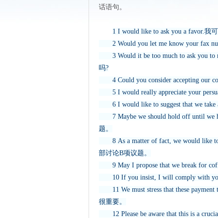
话语句。
1 I would like to ask you a f
2 Would you let me know your
3 Would it be too much to ask you
吗?
4 Could you consider accepting
5 I would really appreciate yo
6 I would like to suggest that 
7 Maybe we should hold off until
题。
8 As a matter of fact, we would li
部讨论B项议题。
9 May I propose that we break
10 If you insist, I will compl
11 We must stress that these pay
很重要。
12 Please be aware that this is 