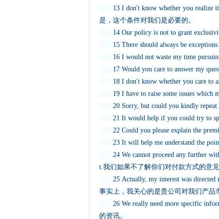
13 I don't know whether you realize 
是，这个条件对我们是必要的。
14 Our policy is not to grant 
15 There should always be excepti
16 I would not waste my time
17 Would you care to answer my
18 I don't know whether you ca
19 I have to raise some issues
20 Sorry, but could you kindly 
21 It would help if you could try 
22 Could you please explain the p
23 It will help me understand th
24 We cannot proceed any further withou
t.我们如果不了解你们对付款方式的意
25 Actually, my interest was directed mo
事实上，我关心的是贵公司对我们产品
26 We really need more specific
的资讯。