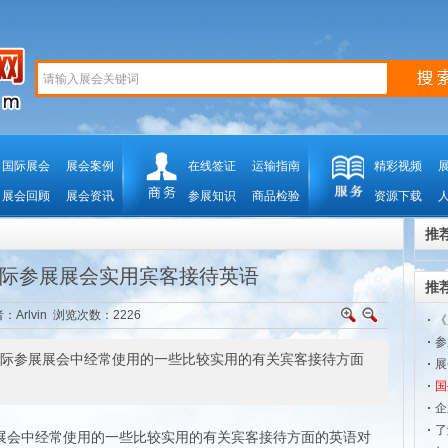
国际展会
展会案例
在线签证
运输指南
精彩视频
展会回顾
展会资讯
参展知识
商品检验
资源下载
推
际参展展会实用宾客接待英语
推
：Arlvin 浏览次数：
2226
《
参
际参展展会中经常使用的一些比较实用的有关宾客接待方面
展
国
企
了
会中经常使用的一些比较实用的有关宾客接待方面的英语对