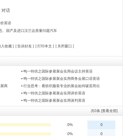
语
对话
讲价英语
志、国产及进口汉兰达质量问题汽车
加入收藏
] [
告诉好友
] [
打印本文
] [
关闭窗口
]
• 鸣一特供之国际参展展会实用会议主持英语
• 鸣一特供之国际参展展会实用商务会展口语英语
参展商
• 行业思考：看纺织服装专业的展会如何破茧而出
• 鸣一特供之国际参展展会实用讲价英语
• 鸣一特供之国际参展展会实用谈判英语
共
0
条 [查看全部]