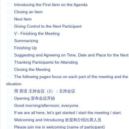
Introducing the First Item on the Agenda
Closing an Item
Next Item
Giving Control to the Next Participant
V - Finishing the Meeting
Summarizing
Finishing Up
Suggesting and Agreeing on Time, Date and Place for the Next
Thanking Participants for Attending
Closing the Meeting
The following pages focus on each part of the meeting and the 
situation.
用 英语 主持会议（2）：主持会议
Opening 宣布会议开始
Good morning/afternoon, everyone.
If we are all here, let's get started / start the meeting / start.
Welcoming and Introducing 欢迎和介绍出席人员
Please join me in welcoming (name of participant)