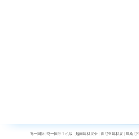
鸣一国际
|
鸣一国际手机版
|
越南建材展会
|
肯尼亚建材展
|
坦桑尼