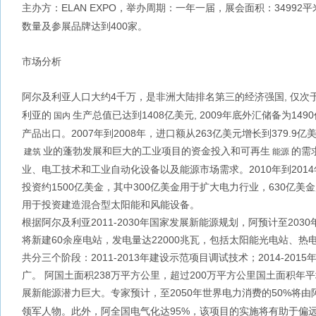
主办方：ELAN EXPO，举办周期：一年一届，展会面积：34992平
数量及参展品牌达到400家。
市场分析
阿尔及利亚人口大约4千万，是非洲大陆排名第三的经济强国, 仅次
利亚的
生产总值已达到1408亿美元, 2009年底外汇储备为14
国内
产品出口。2007年到2008年，进口额从263亿美元增长到379.9亿
业的蓬勃发展和巨大的工业项目的资金投入和可再生
的需
建筑
能源
业、电工技术和工业自动化设备以及能源市场需求。2010年到201
投资约1500亿美金，其中300亿美金用于扩大电力行业，630亿美
用于投资建造混合型太阳能和风能设备。
根据阿尔及利亚2011-2030年国家发展新能源规划，阿预计至203
将新建60余座电站，发电量达22000兆瓦，包括太阳能光电站、热
共分三个阶段：2011-2013年建设示范项目调试技术；2014-201
广。 阿国土面积238万平方公里，超过200万平方公里国土面积年平均日
展新能源潜力巨大。专家预计，至2050年世界电力消费的50%将
领军人物。此外，阿全国电气化达95%，该项目的实施将有助于偏