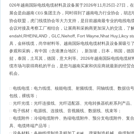
026年越南国际电线电缆材料及设备展于2026年11月25日-27日，在
展会是由越南
集团主办，同时得到了越南电力行业协会，胡志
CEG
协会联盟，虎门线缆协会等大力支持，是目前越南最专业的电线电
会议对接及考察工厂相结合，让展商和采购商更加深入的交流，了
endahl,RHEINLAND，GLC,Niehoff, Fort Wayne,Nhat Huy,L
具，金杯线缆，尚华材料等。越南国际电线电缆材料及设备展吸引了
参观和采购，有中国（含港澳台地区），新加坡，日本，韩国，德
挝，泰国，土耳其，德国，意大利
等。2026
年越南国际电线电缆材
缆市场与获得商机的平台，是您与越南买家和供应商就最新的经贸
机会。
电线电缆：电力线缆、核能电缆、射频线缆、同轴线缆、数据信号
包线，裸线等；
光纤光缆：光纤连接线、光纤适配器、光电转换器机柜系列产品
电子线材：电源线、连接线、音视频线、数据线、线束等；
电缆附件：冷缩电缆附件、热缩电缆附件、预分支电缆附件、复合
具、电缆终端产品等；
设备材料：各种线缆制造及精加工
，弹簧制造机械、电缆制
机械