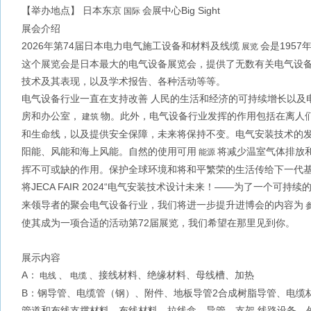
【举办地点】 日本东京
会展中心Big Sight
国际
展会介绍
2026年第74届日本电力电气施工设备和材料及线缆
会是1957
展览
这个展览会是日本最大的电气设备展览会，提供了无数有关电气设
技术及其表现，以及学术报告、各种活动等等。
电气设备行业一直在支持改善 人民的生活和经济的可持续增长以及
房和办公室，
物。此外，电气设备行业发挥的作用包括在离人
建筑
和生命线，以及提供安全保障，未来将保持不变。电气安装技术的
阳能、风能和海上风能。自然的使用可用
将减少温室气体排放
能源
挥不可或缺的作用。保护全球环境和将和平繁荣的生活传给下一代
将JECA FAIR 2024“电气安装技术设计未来！——为了一个可持续的
来领导者的聚会电气设备行业，我们将进一步提升进博会的内容为
使其成为一项合适的活动第72届展览，我们希望在那里见到你。
展示内容
A：
、
、接线材料、绝缘材料、母线槽、加热
电线
电缆
B：钢导管、电缆管（钢）、附件、地板导管2合成树脂导管、电缆
管道和布线支撑材料、布线材料、拉线盒、导管、支架 线路设备、